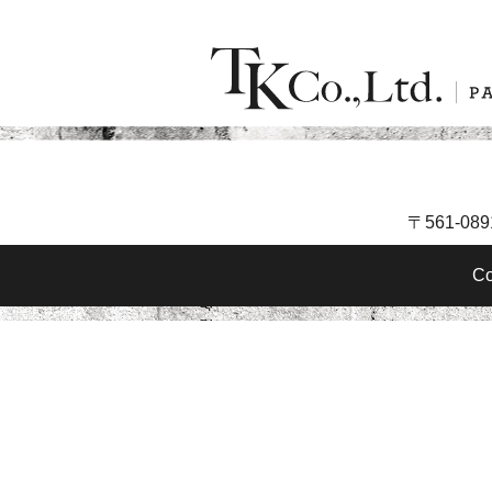
〒561-08
Co